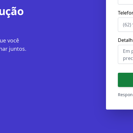
lução
Telefo
ue você
Detalh
ar juntos.
Respond