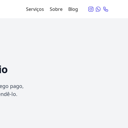
Serviços
Sobre
Blog
io
fego pago,
endê-lo.