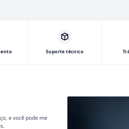
mento
Suporte técnico
Tr
eço, e você pode me
s.